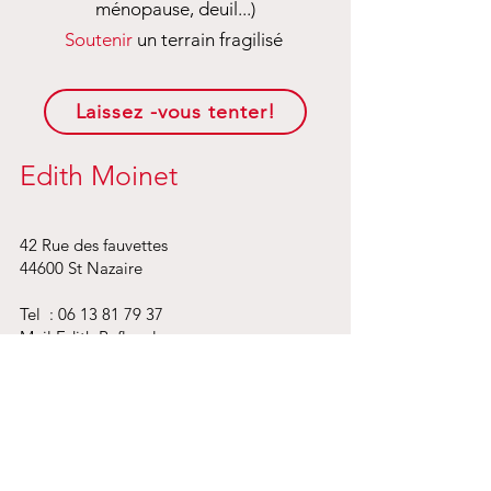
ménopause, deuil...)
Soutenir
un terrain fragilisé
Laissez -vous tenter!
Edith Moinet
42 Rue des fauvettes
44600 St Nazaire
Tel :
06 13 81 79 37
​Mail Edith Reflexologue
Certifiée de l'Ecole E.Eden
Affiliée à la FFR