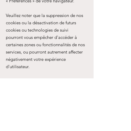
«
Préférences
»
de votre navigateur.
Veuillez noter que la suppression de nos
cookies ou la désactivation de futurs
cookies ou technologies de suivi
pourront vous empêcher d'accéder à
certaines zones ou fonctionnalités de nos
services, ou pourront autrement affecter
négativement votre expérience
d'utilisateur.
Les liens suivants peuvent être utiles, ou
vous pouvez utiliser l'option
«
Aide
»
de
votre navigateur.
Paramètres des cookies dans Firefox
Paramètres des cookies dans Internet
Explorer